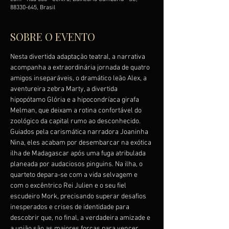
88330-645, Brasil
SOBRE O EVENTO
Nesta divertida adaptação teatral, a narrativa 
acompanha a extraordinária jornada de quatro 
amigos inseparáveis, o dramático leão Alex, a 
aventureira zebra Marty, a divertida 
hipopótamo Glória e a hipocondríaca girafa 
Melman, que deixam a rotina confortável do 
zoológico da capital rumo ao desconhecido. 
Guiados pela carismática narradora Joaninha 
Nina, eles acabam por desembarcar na exótica 
ilha de Madagascar após uma fuga atribulada 
planeada por audaciosos pinguins. Na ilha, o 
quarteto depara-se com a vida selvagem e 
com o excêntrico Rei Julien e o seu fiel 
escudeiro Mork, precisando superar desafios 
inesperados e crises de identidade para 
descobrir que, no final, a verdadeira amizade e 
a união são as maiores forças para vencer 