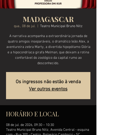
MADAGASCAR
qua., 08 de jul.
  |  
Teatro Municipal Bruno Nitz
A narrativa acompanha a extraordinária jornada de
quatro amigos inseparáveis, o dramático leão Alex, a
aventureira zebra Marty, a divertida hipopótamo Glória
e a hipocondríaca girafa Melman, que deixam a rotina
confortável do zoológico da capital rumo ao
desconhecido.
Os ingressos não estão à venda
Ver outros eventos
HORÁRIO E LOCAL
08 de jul. de 2026, 09:30 – 10:30
Teatro Municipal Bruno Nitz, Avenida Central - esquina
com - Rua 300 - Centro, Balneário Camboriú - SC,