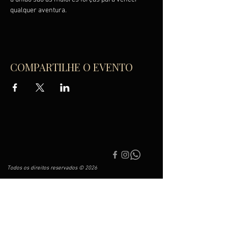
qualquer aventura.
COMPARTILHE O EVENTO
Todos os direitos reservados © 2026
Associação Filarmônica do Palácio das Artes de
Balneário Camboriú
CNPJ
25.162.742
/0001-4
4
Av. Central, 541 - Centro, Balneário Camboriú - SC,