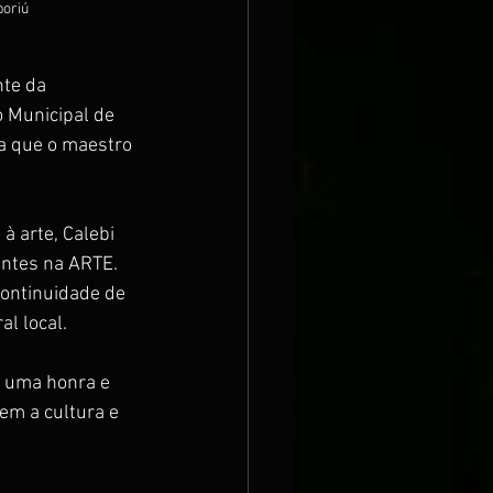
boriú
te da 
o Municipal de 
a que o maestro 
 arte, Calebi 
antes na ARTE. 
continuidade de 
al local.
é uma honra e 
m a cultura e 