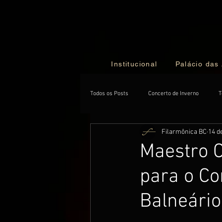
Institucional
Palácio das
Todos os Posts
Concerto de Inverno
T
Filarmônica BC
14 d
NewsLetter
Exclusive
Maestro C
para o Co
Balneári