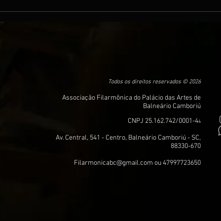
Balneário Camboriú se prepara
Espec
para o ENCOR 2025: Encontro
Quan
de Corais reúne talentos de
Enco
Santa Catarina
Todos os direitos reservados © 2026
Associação Filarmônica do Palácio das Artes de
Balneário Camboriú
CNPJ 25.162.742/0001-4
4
Av. Central, 541 - Centro, Balneário Camboriú - SC,
88330-670
Filarmonicabc@gmail.com
ou 47997723650