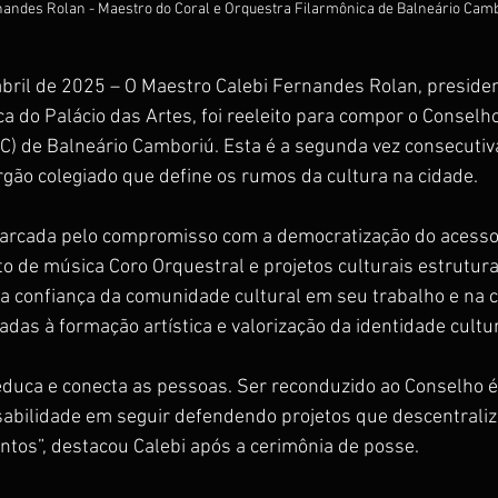
nandes Rolan - Maestro do Coral e Orquestra Filarmônica de Balneário Cam
bril de 2025 – O Maestro Calebi Fernandes Rolan, presiden
a do Palácio das Artes, foi reeleito para compor o Conselh
PC) de Balneário Camboriú. Esta é a segunda vez consecutiv
gão colegiado que define os rumos da cultura na cidade.
arcada pelo compromisso com a democratização do acesso à
 de música Coro Orquestral e projetos culturais estrutur
 a confiança da comunidade cultural em seu trabalho e na 
tadas à formação artística e valorização da identidade cultur
educa e conecta as pessoas. Ser reconduzido ao Conselho 
ilidade em seguir defendendo projetos que descentralize
ntos”, destacou Calebi após a cerimônia de posse.