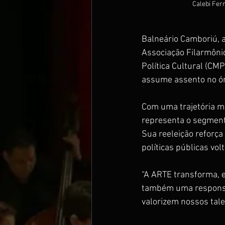
Calebi Fer
Balneário Camboriú, a
Associação Filarmônic
Política Cultural (CM
assume assento no ór
Com uma trajetória m
representa o segmento
Sua reeleição reforça
políticas públicas vol
“A ARTE transforma, 
também uma responsab
valorizem nossos tale