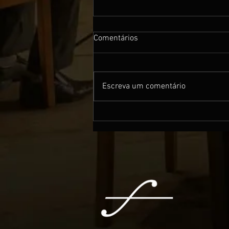
Comentários
Escreva um comentário
Atração de Balneário Camboriú
terá show de Natal da
Orquestra Filarmônica; veja
detalhes