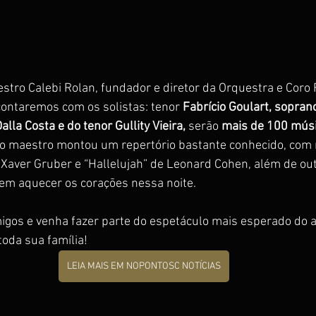
stro Calebi Rolan, fundador e diretor da Orquestra e Coro 
ontaremos com os solistas: tenor 
Fabrício Goulart, soprano
alla Costa e do tenor Gullity Vieira,
 serão 
mais de 100 músi
 o maestro montou um repertório bastante conhecido, com
z Xaver Gruber e “Hallelujah” de Leonard Cohen, além de out
em aquecer os corações nessa noite.
igos e venha fazer parte do espetáculo mais esperado do 
toda sua família!
LEIA MAIS EM NOPONTOSC NOTÍCIAS