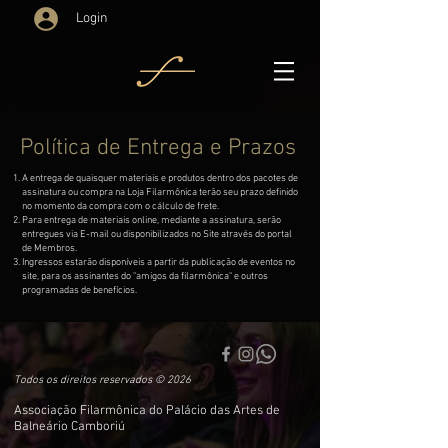
Login
Política de Entrega e Prazos
A entrega de quaisquer materiais e produtos dentro dos pacotes de
assinatura ou compra na Loja Filarmônica terão seu prazo definido
no momento da compra com o cálculo de frete.
Para entrega de materiais online, mediante a assinatura, serão
entregues via E-mail ou disponibilizados no Site através do portal
de Membros.
Ingressos estarão disponíveis a partir da publicação de eventos no
site, para os assinantes do "amigos da filarmônica" e outros
programadas de benefícios.
Todos os direitos reservados © 2026
Associação Filarmônica do Palácio das Artes de
Balneário Camboriú