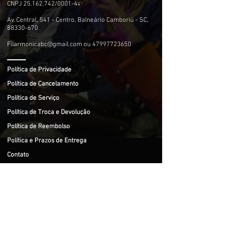
CNPJ
25.162.742
/0001-4
4
Av. Central, 541 - Centro, Balneário Camboriú - SC,
88330-670
Filarmonicabc@gmail.com
ou
47997723650
Política de Privacidade
Política de Cancelamento
Política de Serviço
Política de Troca e Devolução
Política de Reembolso
Política e Prazos de Entrega
Contato