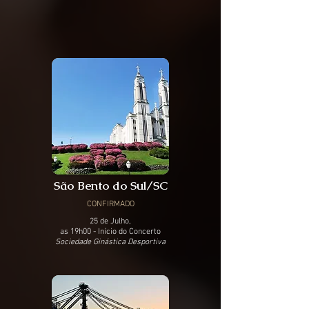
São Bento do Sul/SC
CONFIRMADO
25 de Julho,
as 19h00 - Início do Concerto
Sociedade Ginástica Desportiva