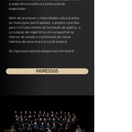
a experiência estética e emocional do
espectador.
Além de promover o intercâmbio cultural entre
os municípios participantes, o projeto contribui
para o fortalecimento da formação de público, a
circulação de repertório coro-orquestral no
interior do estado e a promoção de novos
talentos da cena musical sul-brasileira.
Os ingressos estarão dispovíveis em breve!
INGRESSOS