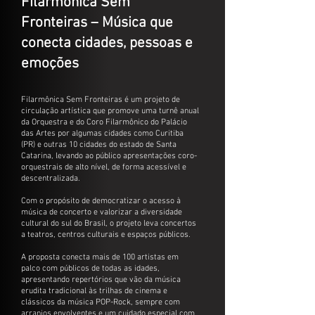
Filarmônica Sem
Fronteiras – Música que
conecta cidades, pessoas e
emoções
Filarmônica Sem Fronteiras é um projeto de
circulação artística que promove uma turnê anual
da Orquestra e do Coro Filarmônico do Palácio
das Artes por algumas cidades como Curitiba
(PR) e outras 10 cidades do estado de Santa
Catarina, levando ao público apresentações coro-
orquestrais de alto nível, de forma acessível e
descentralizada.
Com o propósito de democratizar o acesso à
música de concerto e valorizar a diversidade
cultural do sul do Brasil, o projeto leva concertos
a teatros, centros culturais e espaços públicos.
A proposta conecta mais de 100 artistas em
palco com públicos de todas as idades,
apresentando repertórios que vão da música
erudita tradicional às trilhas de cinema e
clássicos da música POP-Rock, sempre com
arranjos envolventes e um cuidado especial com