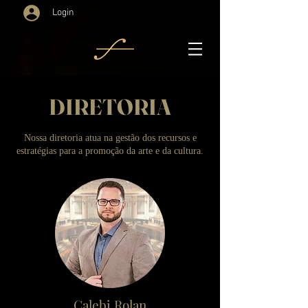
Login
DIRETORIA
Nossa diretoria atua na gestão dos recursos e
estratégias para a promoção da arte e da cultura.
Calebi Rolan