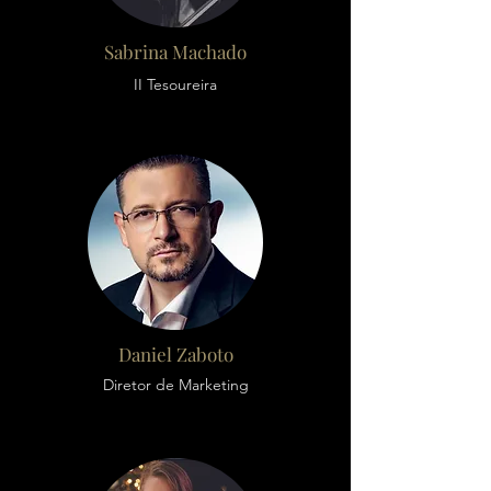
Sabrina Machado
II Tesoureira
Daniel Zaboto
Diretor de Marketing