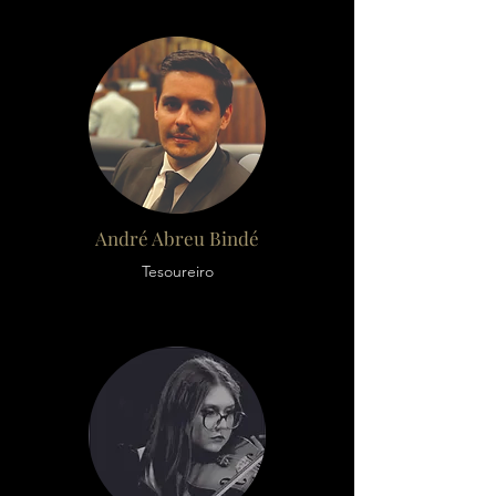
André Abreu Bindé
Tesoureiro