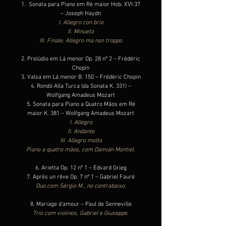
Sonata para Piano em Ré maior Hob. XVI:37
– Joseph Haydn
I. Allegro con brio
II. Minueto
III. Finale. Allegro ma non troppo
Prelúdio em Lá menor Op. 28 nº 2 – Frédéric
Chopin
Valsa em Lá menor B. 150 – Frédéric Chopin
Rondó Alla Turca (da Sonata K. 331) –
Wolfgang Amadeus Mozart
Sonata para Piano a Quatro Mãos em Ré
maior K. 381 – Wolfgang Amadeus Mozart
I. Allegro
II. Andante
III. Allegro molto
Piano a quatro mãos, com Damián Montiel.
Arietta Op. 12 nº 1 – Edvard Grieg
Après un rêve Op. 7 nº 1 – Gabriel Fauré
Duo com Sérgio M., no contrabaixo.
Mariage d’amour – Paul de Senneville
Trio com violinos, Gabriel e Giuseppe.