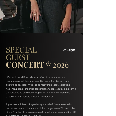
SPECIAL
2ª Edição
GUEST
CONCERT
® 2026
O Special Guest Concert é uma série de apresentações
promovida pela Filarmônica de Balneário Camboriú, com o
objetivo de destacar músicos de relevância local, estadual e
nacional. Esses concertos proporcionam espetáculos solo com a
participação de convidados especiais, oferecendo ao público
experiências musicais únicas e memoráveis.
A próxima edição está agendada para o dia 09 de maio em dois
concertos, sendo o primeiro as 18h e o segundo às 20h, no Teatro
Bruno Nitz, localizado na Avenida Central, esquina com a Rua 300,