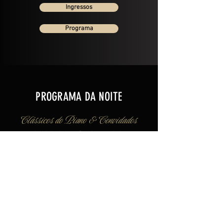
Ingressos
Programa
PROGRAMA DA NOITE
Clássicos do Piano & Convidados
H. Villa-Lobos - Bachianas n. 4 - I -
Prelúdio
F. Chopin - Nocturne op. 9 n. 1
F. Chopin - Nocturno op. 9 n. 2
F. Chopin - Nocturno op. 62 n. 2
F. Chopin - Fantasie Impromptu op. 66