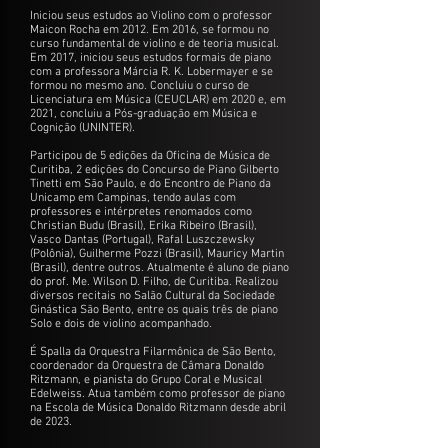
Iniciou seus estudos ao Violino com o professor
Maicon Rocha em 2012. Em 2016, se formou no
curso fundamental de violino e de teoria musical.
Em 2017, iniciou seus estudos formais de piano
com a professora Márcia R. K. Lobermayer e se
formou no mesmo ano. Concluiu o curso de
Licenciatura em Música (CEUCLAR) em 2020 e, em
2021, concluiu a Pós-graduação em Música e
Cognição (UNINTER).
Participou de 5 edições da Oficina de Música de
Curitiba, 2 edições do Concurso de Piano Gilberto
Tinetti em São Paulo, e do Encontro de Piano da
Unicamp em Campinas, tendo aulas com
professores e intérpretes renomados como
Christian Budu (Brasil), Erika Ribeiro (Brasil),
Vasco Dantas (Portugal), Rafal Luszczewsky
(Polônia), Guilherme Pozzi (Brasil), Mauricy Martin
(Brasil), dentre outros. Atualmente é aluno de piano
do prof. Me. Wilson D. Filho, de Curitiba. Realizou
diversos recitais no Salão Cultural da Sociedade
Ginástica São Bento, entre os quais três de piano
Solo e dois de violino acompanhado.
É Spalla da Orquestra Filarmônica de São Bento,
coordenador da Orquestra de Câmara Donaldo
Ritzmann, e pianista do Grupo Coral e Musical
Edelweiss. Atua também como professor de piano
na Escola de Música Donaldo Ritzmann desde abril
de 2023.