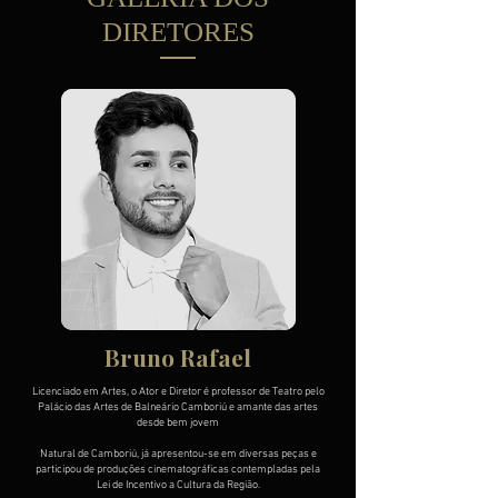
DIRETORES
Bruno Rafael
Licenciado em Artes, o Ator e Diretor é professor de Teatro pelo
Palácio das Artes de Balneário Camboriú e amante das artes
desde bem jovem
Natural de Camboriú, já apresentou-se em diversas peças e
participou de produções cinematográficas contempladas pela
Lei de Incentivo a Cultura da Região.