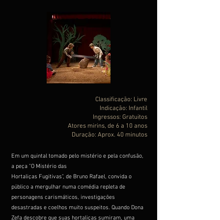
Classificação: Livre
Indicação: Infantil
Ingressos: Gratuitos
Atores mirins, de 6 a 10 anos
Duração: Aprox. 40 minutos
Em um quintal tomado pelo mistério e pela confusão,
a peça "O Mistério das
Hortaliças Fugitivas", de Bruno Rafael, convida o
público a mergulhar numa comédia repleta de
personagens carismáticos, investigações
desastradas e coelhos muito suspeitos. Quando Dona
Zefa descobre que suas hortaliças sumiram, uma