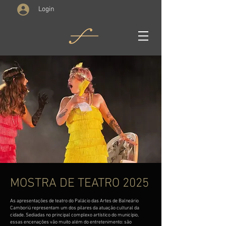
Login
MOSTRA DE TEATRO 2025
As apresentações de teatro do Palácio das Artes de Balneário
Camboriú representam um dos pilares da atuação cultural da
cidade. Sediadas no principal complexo artístico do município,
essas encenações vão muito além do entretenimento: são