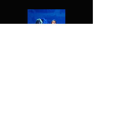
Direção: Calebi Roaln
Texto de João Luis de Ávila
& Juliano Moraes
Classificação: Livre
Indicação: Infantil
Ingressos: R$ 120/60
Atores adultos, 16+
Duração: Aprox. 90 minutos
A nova produção teatral “Clara – Entre Clássicos”