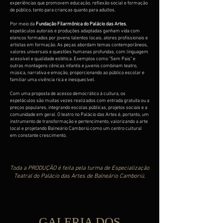
experiências que promovem educação, reflexão social e formação
de público, tanto para crianças quanto para adultos.
Por meio da
Fundação Filarmônica do Palácio das Artes
,
espetáculos autorais e produções adaptadas ganham vida com
elencos formados por jovens talentos locais, atores profissionais e
artistas em formação. As peças abordam temas contemporâneos,
valores universais e questões humanas profundas, com linguagem
acessível e qualidade estética. Exemplos como “Sem Pais” e
outras montagens cênicas infantis e juvenis combinam teatro,
música, narrativa e emoção, proporcionando ao público escolar e
familiar uma vivência rica e inesquecível.
Com uma proposta de acesso democrático à cultura, os
espetáculos são muitas vezes realizados com entrada gratuita ou a
preços populares, integrando escolas públicas, projetos sociais e a
comunidade em geral. O teatro no Palácio das Artes é, portanto, um
instrumento de transformação e pertencimento, valorizando a arte
local e projetando Balneário Camboriú como um centro cultural
em constante crescimento.
Toda a PRODUÇÃO é feita pela turma de Especialização
Teatral do Palácio das Artes de Balneário Camboriú.
GALERIA DOS