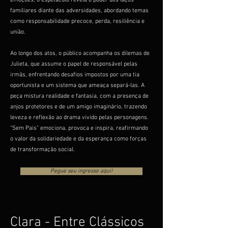
emoções, o espetáculo revela o poder dos laços
familiares diante das adversidades, abordando temas
como responsabilidade precoce, perda, resiliência e
união.
Ao longo dos atos, o público acompanha os dilemas de
Julieta, que assume o papel de responsável pelas
irmãs, enfrentando desafios impostos por uma tia
oportunista e um sistema que ameaça separá-las. A
peça mistura realidade e fantasia, com a presença de
anjos protetores e de um amigo imaginário, trazendo
leveza e reflexão ao drama vivido pelas personagens.
“Sem Pais” emociona, provoca e inspira, reafirmando
o valor da solidariedade e da esperança como forças
de transformação social.
Pegue seu ingresso aqui!
Clara - Entre Clássicos