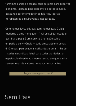
turminha curiosa e atrapalhada se junta para resolver
o enigma, liderada pelo egocêntrico detetive Cocó,
passando por interrogatórios hilários, teorias
mirabolantes e reviravoltas inesperadas.
Com humor leve, críticas bem-humoradas à vida
moderna e uma mensagem final de solidariedade e
partilha, a peça é um convite à reflexão sobre
empatia e convivência — tudo embalado em cenas
dinâmicas, personagens cativantes e uma trilha de
risadas garantidas. Ideal para todas as idades, o
espetáculo diverte ao mesmo tempo em que planta
sementinhas de valores humanos importantes.
Pegue seu ingresso aqui!
Sem Pais