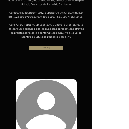
Natural de Cruz Alta, Rio Grande do Sul, professor de teatro pelo
Palácio Das Artes de Balneário Camboriú.
Começou no Teatro em 2022, e apaixonou-se por esse mundo.
Em 2024 escreveu e apresentou a peça “Sala dos Professores”.
Com vários trabalhos apresentados o Diretor e Dramaturgo já
prepara uma agenda de peças que serão apresentadas através
de projetos aprovados e contemplados inclusive pela Lei de
Incentivo a Cultura de Balneário Camboriú.
Peça