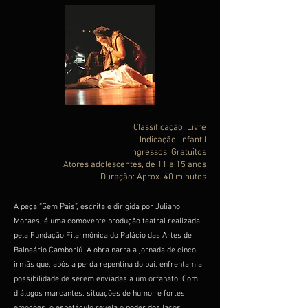
Classificação: Livre
Indicação: Infantil
Ingressos: Gratuitos
Atores adolescentes, de 11 a 15 anos
Duração: Aprox. 40 minutos
A peça “Sem Pais”, escrita e dirigida por Juliano
Moraes, é uma comovente produção teatral realizada
pela Fundação Filarmônica do Palácio das Artes de
Balneário Camboriú. A obra narra a jornada de cinco
irmãs que, após a perda repentina do pai, enfrentam a
possibilidade de serem enviadas a um orfanato. Com
diálogos marcantes, situações de humor e fortes