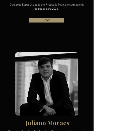
Cursando Especialização em Produção Teatral e com agenda
de peças para 2025.
Peça
Juliano Moraes