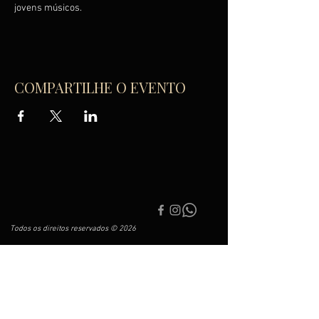
jovens músicos.
COMPARTILHE O EVENTO
Todos os direitos reservados © 2026
Associação Filarmônica do Palácio das Artes de
Balneário Camboriú
CNPJ
25.162.742
/0001-4
4
Av. Central, 541 - Centro, Balneário Camboriú - SC,
88330-670