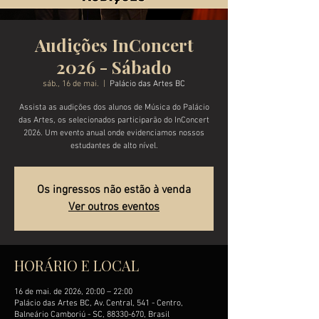
Audições InConcert
2026 - Sábado
sáb., 16 de mai.
  |  
Palácio das Artes BC
Assista as audições dos alunos de Música do Palácio
das Artes, os selecionados participarão do InConcert
2026. Um evento anual onde evidenciamos nossos
estudantes de alto nível.
Os ingressos não estão à venda
Ver outros eventos
HORÁRIO E LOCAL
16 de mai. de 2026, 20:00 – 22:00
Palácio das Artes BC, Av. Central, 541 - Centro,
Balneário Camboriú - SC, 88330-670, Brasil