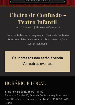
Cheiro de Confusão -
Teatro Infantil
ter., 11 de nov.
  |  
Balneário Camboriú
Com muito humor e imaginação, Cheiro de Confusão
traz uma história encantada sobre preservação e
sustentabilidade.
Os ingressos não estão à venda
Ver outros eventos
HORÁRIO E LOCAL
11 de nov. de 2025, 15:00 – 16:00
Balneário Camboriú, Avenida Central - esquina com -
Rua 300 - Centro, Balneário Camboriú - SC, 88330-645,
Brasil