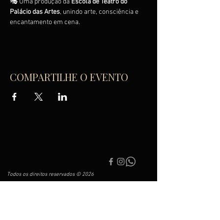
🎭 Uma produção da 
Escola de Teatro do 
Palácio das Artes
, unindo arte, consciência e 
encantamento em cena.
COMPARTILHE O EVENTO
Todos os direitos reservados © 2026
Associação Filarmônica do Palácio das Artes de
Balneário Camboriú
CNPJ
25.162.742
/0001-4
4