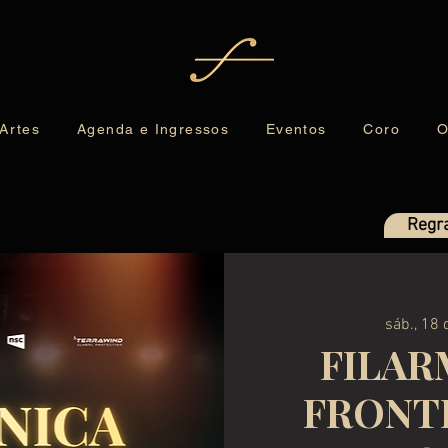
 Artes
Agenda e Ingressos
Eventos
Coro
O
Regra
sáb., 18 d
FILAR
FRONTE