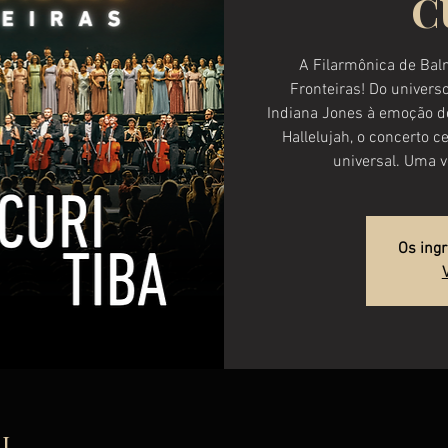
C
A Filarmônica de Bal
Fronteiras! Do univers
Indiana Jones à emoção d
Hallelujah, o concerto 
universal. Uma v
Os ing
AL