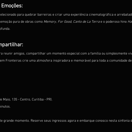
 Emoções:
elecionado para quebrar barreiras e criar uma experiência cinematográfica e arrebatado
 emoção pura de obras como 
Memory
, 
For Good
, 
Canto de La Terra
 e o poderoso hino 
Hal
ofunda.
partilhar:
ara reunir amigos, compartilhar um momento especial com a família ou simplesmente vi
Sem Fronteiras crie uma atmosfera inspiradora e memorável para toda a comunidade de 
 Maio, 135 - Centro, Curitiba - PR).
inutos.
ste grande momento. Reserve seus ingressos agora e embarque conosco nesta sinfonia 