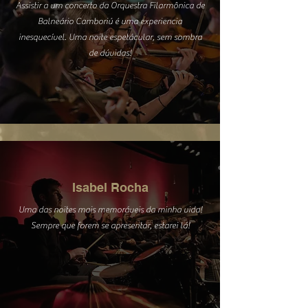
Assistir a um concerto da Orquestra Filarmônica de
Balneário Camboriú é uma experiencia
inesquecível. Uma noite espetácular, sem sombra
de dúvidas!
Isabel Rocha
Uma das noites mais memoráveis da minha vida!
Sempre que forem se apresentar, estarei lá!