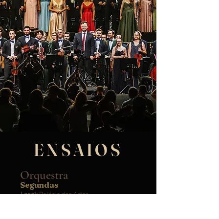
ENSAIOS
Orquestra
Segundas
Local:
Palácio das Artes
Endereço:
Av. Central, 541 - Centro,
Balneário Camboriú - SC, 88330-670