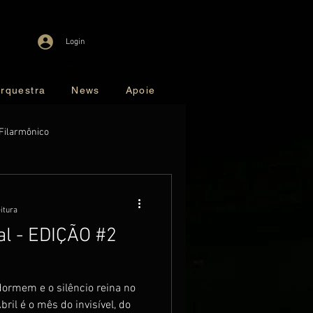
Login
rquestra
News
Apoie
Filarmônico
eitura
al - EDIÇÃO #2
dormem e o silêncio reina no
bril é o mês do invisível, do