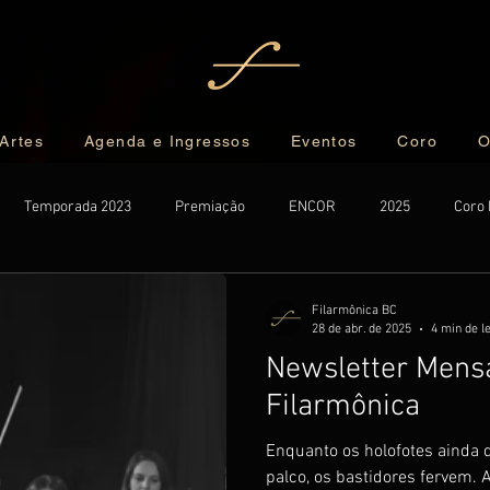
 Artes
Agenda e Ingressos
Eventos
Coro
O
Temporada 2023
Premiação
ENCOR
2025
Coro 
er
Exclusive
Filarmônica BC
28 de abr. de 2025
4 min de l
Newsletter Mens
Filarmônica
Enquanto os holofotes ainda 
palco, os bastidores fervem. A