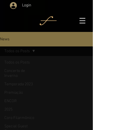
Login
News
Todos os Posts
Todos os Posts
Concerto de
Inverno
Temporada 2023
Premiação
ENCOR
2025
Coro Filarmônico
Special Guest