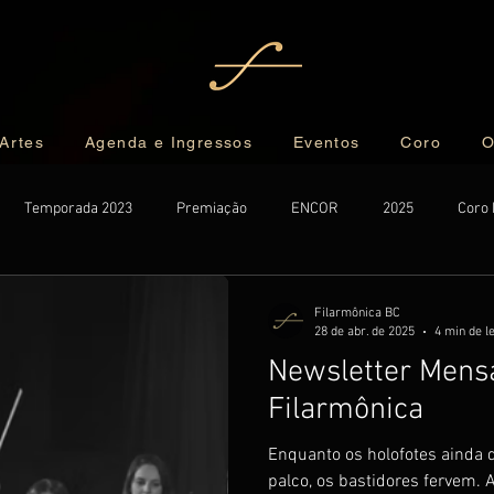
 Artes
Agenda e Ingressos
Eventos
Coro
O
Temporada 2023
Premiação
ENCOR
2025
Coro 
er
Exclusive
Filarmônica BC
28 de abr. de 2025
4 min de l
Newsletter Mens
Filarmônica
Enquanto os holofotes ainda 
palco, os bastidores fervem. A