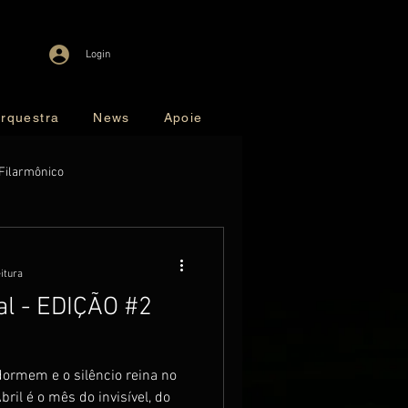
Login
rquestra
News
Apoie
Filarmônico
eitura
al - EDIÇÃO #2
dormem e o silêncio reina no
bril é o mês do invisível, do