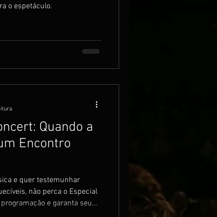
ra o espetáculo.
eitura
oncert: Quando a
 um Encontro
sica e quer testemunhar
uecíveis, não perca o Especial
à programação e garanta seu
a única!