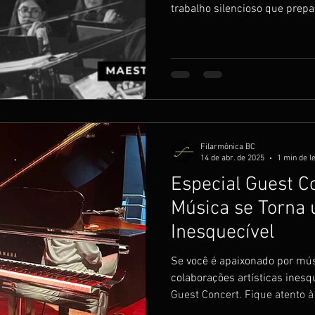
trabalho silencioso que prepa
Filarmônica BC
14 de abr. de 2025
1 min de l
Especial Guest C
Música se Torna
Inesquecível
Se você é apaixonado por mú
colaborações artísticas inesq
Guest Concert. Fique atento 
ingresso para essa experiênci