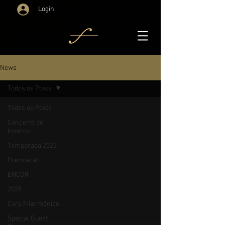
Login
News
Todos os Posts
Todos os Posts
Concerto de
Inverno
Temporada 2023
Premiação
ENCOR
2025
Coro Filarmônico
Special Guest