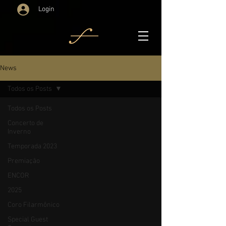
Login
News
Todos os Posts
Todos os Posts
Concerto de
Inverno
Temporada 2023
Premiação
ENCOR
2025
Coro Filarmônico
Special Guest